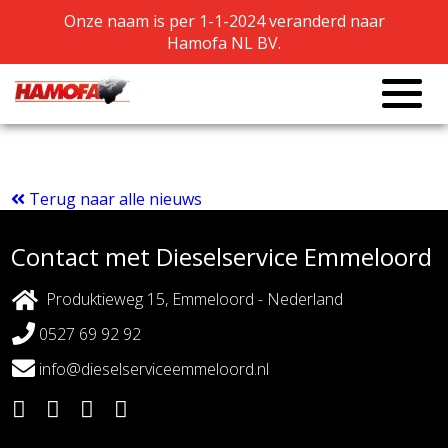
Onze naam is per 1-1-2024 veranderd naar
Onze naam is per 1-1-2024 veranderd naar
Hamofa NL BV.
Hamofa NL BV.
Totaal revisie ABC 6DXS
Terug naar alle nieuws
Contact met Dieselservice Emmeloord
Produktieweg 15, Emmeloord - Nederland
0527 69 92 92
info@dieselserviceemmeloord.nl