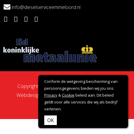
info@dieselserviceemmeloord.nl
Conform de wetgeving bescherming van
Copyright 2026 - Dieselservice Emmeloord |
persoonsgegevens bieden wij jou ons
Webdesign door:
Nova Septem
Websites
&
Privacy
&
Cookie
beleid aan. Dit beleid
geldt voor alle services die wij als bedrijf
Online Marketing
verlenen.
OK