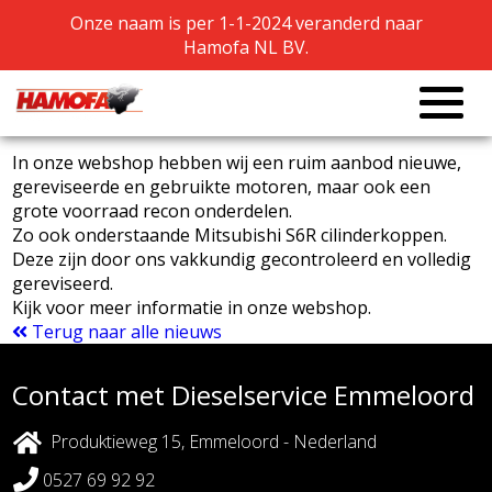
Onze naam is per 1-1-2024 veranderd naar
Onze naam is per 1-1-2024 veranderd naar
Hamofa NL BV.
Hamofa NL BV.
Mitsubishi S6R cilinderkoppen
In onze webshop hebben wij een ruim aanbod nieuwe,
gereviseerde en gebruikte motoren, maar ook een
grote voorraad recon onderdelen.
Zo ook onderstaande Mitsubishi S6R cilinderkoppen.
Deze zijn door ons vakkundig gecontroleerd en volledig
gereviseerd.
Kijk voor meer informatie in onze webshop.
Terug naar alle nieuws
Contact met Dieselservice Emmeloord
Produktieweg 15, Emmeloord - Nederland
0527 69 92 92