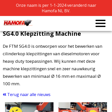
Onze naam is per 1-1-2024 veranderd naar
Onze naam is per 1-1-2024 veranderd naar
Hamofa NL BV.
Hamofa NL BV.
Nieuw in onze machine hal: FTM
SG4.0 Klepzitting Machine
De FTM SG4.0 is ontworpen voor het bewerken van
cilinderkop klepzittingen van dieselmotoren voor
heavy duty toepassingen. Wij kunnen met deze
machine klepzittingen snel en zeer nauwkeurig
bewerken van minimaal Ø 16 mm en maximaal Ø
100 mm.
Terug naar alle nieuws