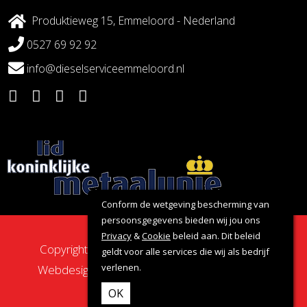
Produktieweg 15, Emmeloord - Nederland
0527 69 92 92
info@dieselserviceemmeloord.nl
Conform de wetgeving bescherming van
persoonsgegevens bieden wij jou ons
Privacy
&
Cookie
beleid aan. Dit beleid
Copyright 2026 - Dieselservice Emmeloord |
geldt voor alle services die wij als bedrijf
verlenen.
Webdesign door:
Nova Septem
Websites
&
Online Marketing
OK