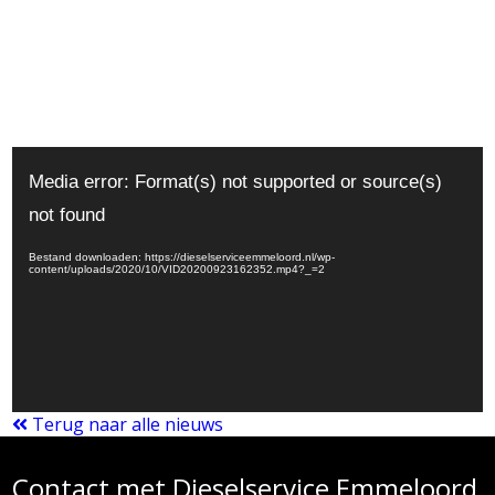
Videospeler
Media error: Format(s) not supported or source(s)
not found
Bestand downloaden: https://dieselserviceemmeloord.nl/wp-
content/uploads/2020/10/VID20200923162352.mp4?_=2
Terug naar alle nieuws
Contact met Dieselservice Emmeloord