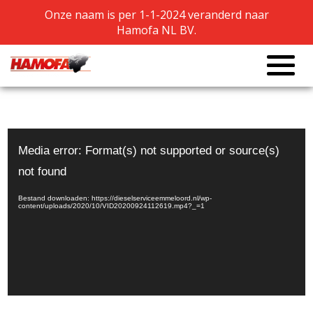
Onze naam is per 1-1-2024 veranderd naar
Onze naam is per 1-1-2024 veranderd naar
Hamofa NL BV.
Hamofa NL BV.
Revisie ABC-6DZ motor
Videospeler
Media error: Format(s) not supported or source(s)
not found
Bestand downloaden: https://dieselserviceemmeloord.nl/wp-
content/uploads/2020/10/VID20200924112619.mp4?_=1