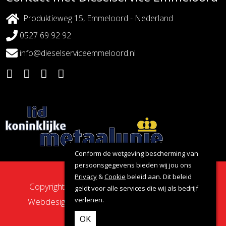
Produktieweg 15, Emmeloord - Nederland
0527 69 92 92
info@dieselserviceemmeloord.nl
Conform de wetgeving bescherming van
persoonsgegevens bieden wij jou ons
Privacy
&
Cookie
beleid aan. Dit beleid
Copyright 2026 - Dieselservice Emmeloord |
geldt voor alle services die wij als bedrijf
verlenen.
Webdesign door:
Nova Septem
Websites
&
Online Marketing
OK