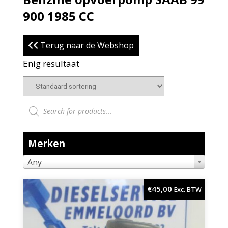
900 1985 CC
Terug naar de Webshop
Enig resultaat
Producten zoeken
Merken
Any
€
45,00
Exc. BTW