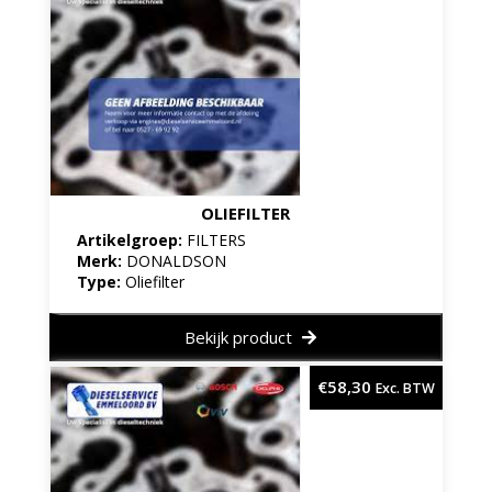
OLIEFILTER
Artikelgroep:
FILTERS
Merk:
DONALDSON
Type:
Oliefilter
Bekijk product
€
58,30
Exc. BTW