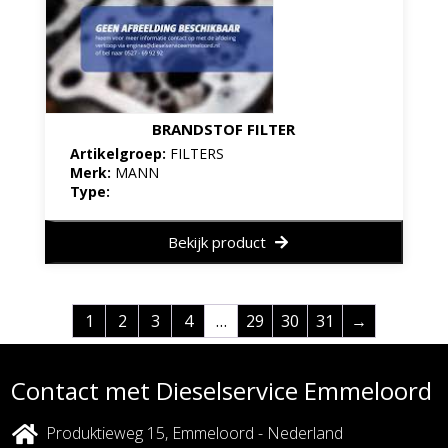
BRANDSTOF FILTER
Artikelgroep:
FILTERS
Merk:
MANN
Type:
Bekijk product
1
2
3
4
…
29
30
31
→
Contact met Dieselservice Emmeloord
Produktieweg 15, Emmeloord - Nederland