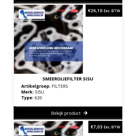
€
26,10
Exc. BTW
SMEEROLIEFILTER SISU
Artikelgroep:
FILTERS
Merk:
SISU
Type:
620
Bekijk product
€
7,03
Exc. BTW