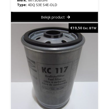
Merk:
MITSUBISHI
Type:
4DQ S3E S4E-OLD
Bekijk product
€
19,50
Exc. BTW