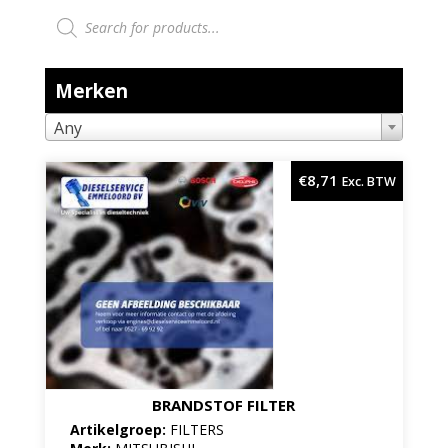
Producten zoeken
Merken
Any
€
8,71
Exc. BTW
BRANDSTOF FILTER
Artikelgroep:
FILTERS