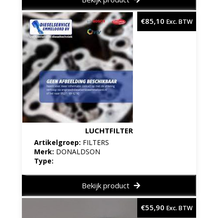
€
85,10
Exc. BTW
LUCHTFILTER
Artikelgroep:
FILTERS
Merk:
DONALDSON
Type:
Bekijk product
€
55,90
Exc. BTW