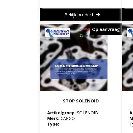
Bekijk product
Op aanvraag
STOP SOLENOID
Artikelgroep:
SOLENOID
A
Merk:
CARGO
M
Type:
T