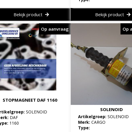
Bekijk product
Bekijk product
Op aanvraag
Op 
STOPMAGNEET DAF 1160
SOLENOID
rtikelgroep:
SOLENOID
Artikelgroep:
SOLENOID
erk:
DAF
Merk:
CARGO
ype:
1160
Type: