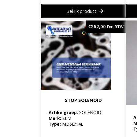
Bekijk product
€
262,00
Exc. BTW
STOP SOLENOID
Artikelgroep:
SOLENOID
A
Merk:
SEM
M
Type:
MD6E/14L
T