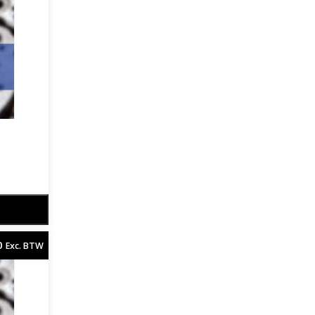
0
Exc. BTW