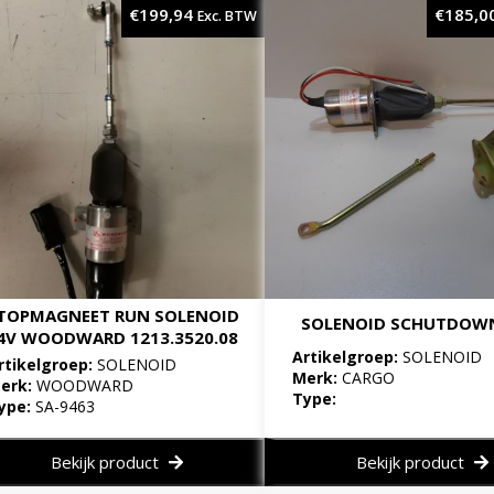
€
199,94
€
185,0
Exc. BTW
TOPMAGNEET RUN SOLENOID
SOLENOID SCHUTDOWN
4V WOODWARD 1213.3520.08
Artikelgroep:
SOLENOID
rtikelgroep:
SOLENOID
Merk:
CARGO
erk:
WOODWARD
Type:
ype:
SA-9463
Bekijk product
Bekijk product