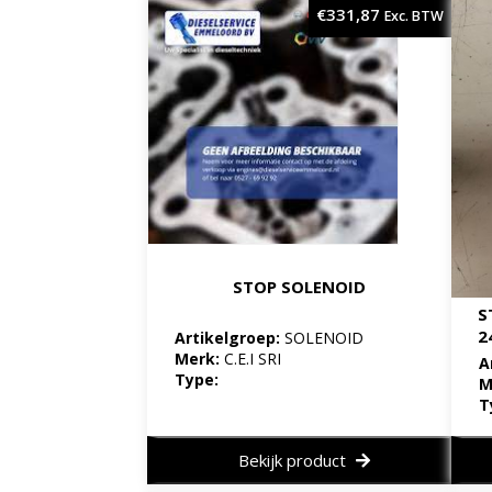
€
331,87
Exc. BTW
STOP SOLENOID
S
2
Artikelgroep:
SOLENOID
Merk:
C.E.I SRI
A
Type:
M
T
Bekijk product