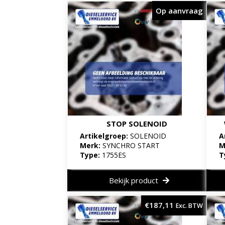
Op aanvraag
STOP SOLENOID
Artikelgroep:
SOLENOID
A
Merk:
SYNCHRO START
M
Type:
1755ES
T
Bekijk product
€
187,11
Exc. BTW