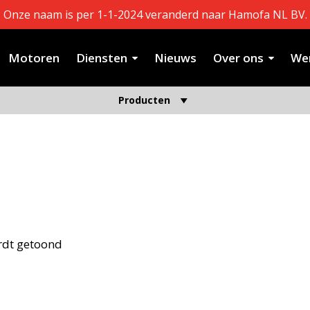
Onze naam is per 1-1-2024 veranderd naar Hamofa NL BV.
Motoren
Diensten
Nieuws
Over ons
Wer
SOLENOID
Producten
Home
/ SOLENOID
rdt getoond