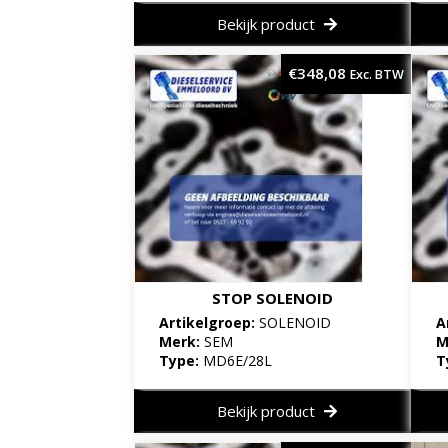
Bekijk product
€
348,08
Exc. BTW
STOP SOLENOID
Artikelgroep:
SOLENOID
A
Merk:
SEM
M
Type:
MD6E/28L
T
Bekijk product