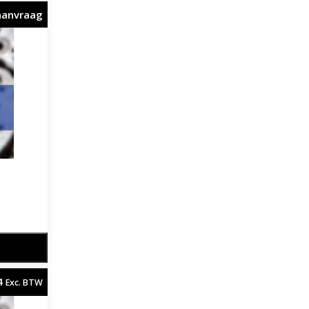
aanvraag
4
Exc. BTW