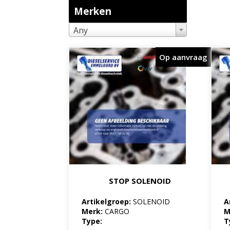
Merken
Any
Op aanvraag
STOP SOLENOID
Artikelgroep:
SOLENOID
A
Merk:
CARGO
M
Type:
T