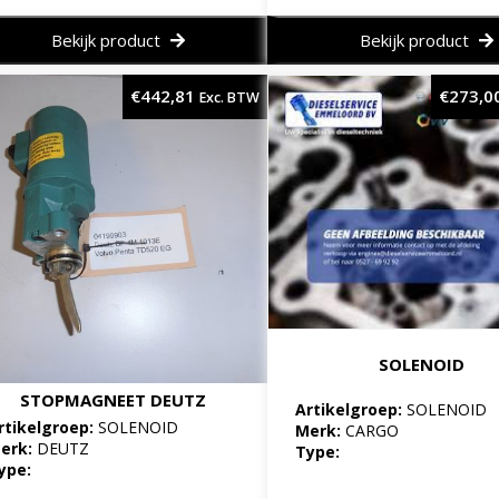
Bekijk product
Bekijk product
€
442,81
€
273,0
Exc. BTW
SOLENOID
STOPMAGNEET DEUTZ
Artikelgroep:
SOLENOID
rtikelgroep:
SOLENOID
Merk:
CARGO
erk:
DEUTZ
Type:
ype: