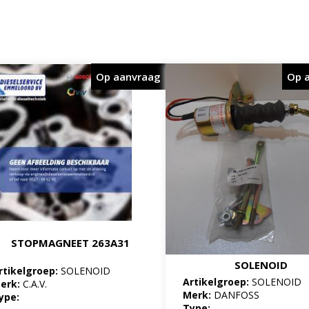
Op aanvraag
Op 
STOPMAGNEET 263A31
SOLENOID
rtikelgroep:
SOLENOID
Artikelgroep:
SOLENOID
erk:
C.A.V.
Merk:
DANFOSS
ype:
Type: