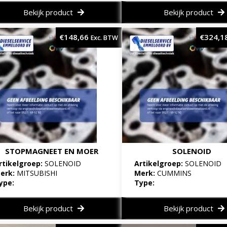
Bekijk product
Bekijk product
€
148,66
€
324,1
Exc. BTW
STOPMAGNEET EN MOER
SOLENOID
rtikelgroep:
SOLENOID
Artikelgroep:
SOLENOID
erk:
MITSUBISHI
Merk:
CUMMINS
ype:
Type:
Bekijk product
Bekijk product