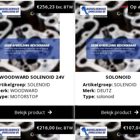
€
256,23
Op 
Exc. BTW
WOODWARD SOLENOID 24V
SOLONOID
rtikelgroep:
SOLENOID
Artikelgroep:
SOLENOID
erk:
WOODWARD
Merk:
DEUTZ
ype:
MOTORSTOP
Type:
solonoid
Bekijk product
Bekijk product
€
216,00
€
107,0
Exc. BTW