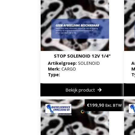
STOP SOLENOID 12V 1/4"
Artikelgroep:
SOLENOID
A
Merk:
CARGO
M
Type:
T
Bekijk product
€
199,90
Exc. BTW