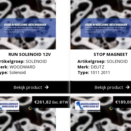
RUN SOLENOID 12V
STOP MAGNEET
rtikelgroep:
SOLENOID
Artikelgroep:
SOLENOID
erk:
WOODWARD
Merk:
DEUTZ
ype:
Solenoid
Type:
1011 2011
Bekijk product
Bekijk product
€
261,82
€
189,0
Exc. BTW