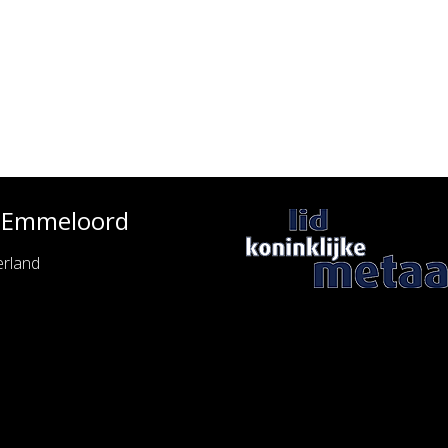
e Emmeloord
rland