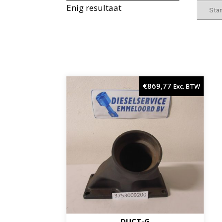
Enig resultaat
€
869,77
Exc. BTW
DUCT-G