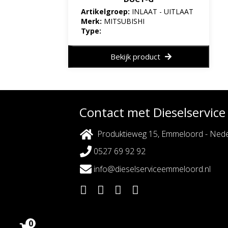
Artikelgroep:
INLAAT - UITLAAT
Merk:
MITSUBISHI
Type:
Bekijk product
Contact met Dieselservic
Produktieweg 15, Emmeloord - Nede
0527 69 92 92
info@dieselserviceemmeloord.nl
0