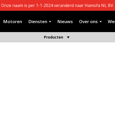
Onze naam is per 1-1-2024 veranderd naar Hamofa NL BV.
Motoren
Diensten
Nieuws
Over ons
Wer
Producten