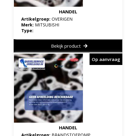
HANDEL
Artikelgroep:
OVERIGEN
Merk:
MITSUBISHI
Type:
Bekijk product
Op aanvraag
HANDEL
Artikelgroep:
BRANDSTOFPOMP