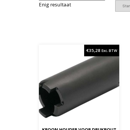
Enig resultaat
€
35,28
Exc. BTW
KROON HOUDER VOOR DRUKBOUT