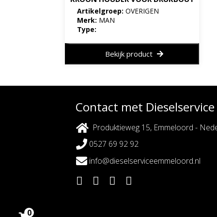
Artikelgroep:
OVERIGEN
Merk:
MAN
Type:
Bekijk product
Contact met Dieselservic
Produktieweg 15, Emmeloord - Nede
0527 69 92 92
info@dieselserviceemmeloord.nl
0