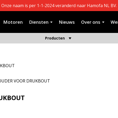
Onze naam is per 1-1-2024 veranderd naar Hamofa NL BV.
Motoren
Diensten
Nieuws
Over ons
Wer
Producten
RUKBOUT
N HOUDER VOOR DRUKBOUT
RUKBOUT