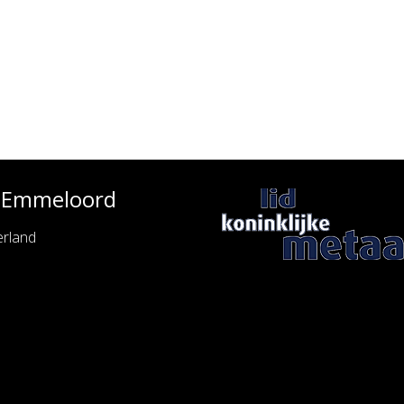
e Emmeloord
rland