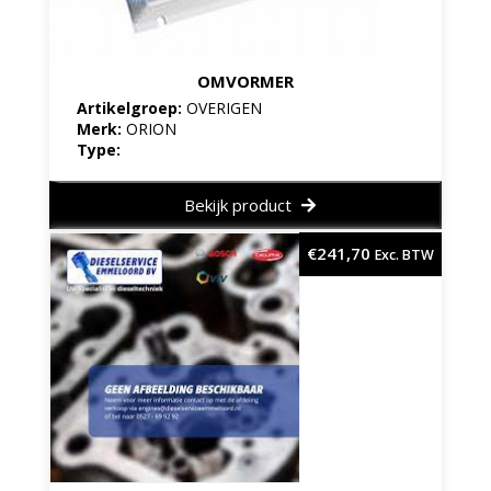
OMVORMER
Artikelgroep:
OVERIGEN
Merk:
ORION
Type:
Bekijk product
€
241,70
Exc. BTW