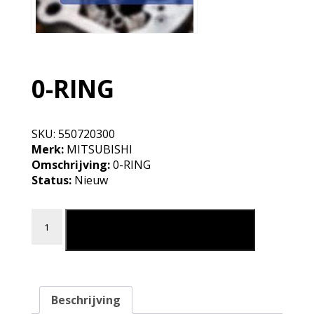
0-RING
SKU:
550720300
Merk:
MITSUBISHI
Omschrijving:
0-RING
Status:
Nieuw
0-RING aantal
Leg in mijn winkelmand
Beschrijving