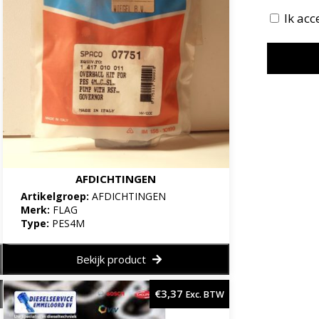
Ik ac
AFDICHTINGEN
Artikelgroep:
AFDICHTINGEN
Merk:
FLAG
Type:
PES4M
Bekijk product
€
3,37
Exc. BTW