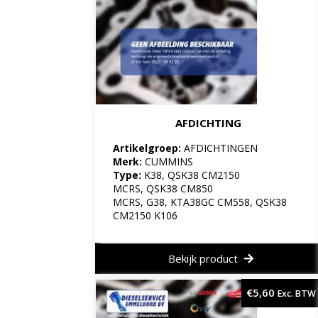
AFDICHTING
Artikelgroep:
AFDICHTINGEN
Merk:
CUMMINS
Type:
K38, QSK38 CM2150
MCRS, QSK38 CM850
MCRS, G38, KTA38GC CM558, QSK38
CM2150 K106
Bekijk product
€
5,60
Exc. BTW