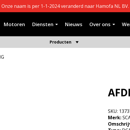
Onze naam is per 1-1-2024 veranderd naar Hamofa NL BV.
Motoren
Diensten
Nieuws
Over ons
Wer
Producten
NG
AFD
SKU:
1373
Merk:
SC
Omschrij