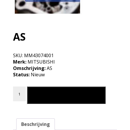
AS
SKU:
MM43074001
Merk:
MITSUBISHI
Omschrijving:
AS
Status:
Nieuw
AS aantal
Leg in mijn winkelmand
Beschrijving