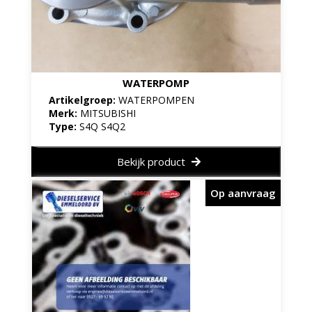
WATERPOMP
Artikelgroep:
WATERPOMPEN
Merk:
MITSUBISHI
Type:
S4Q S4Q2
Bekijk product
Op aanvraag