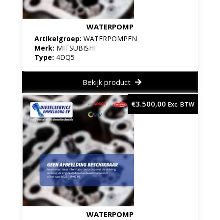
WATERPOMP
Artikelgroep:
WATERPOMPEN
Merk:
MITSUBISHI
Type:
4DQ5
Bekijk product
€
3.500,00
Exc. BTW
WATERPOMP