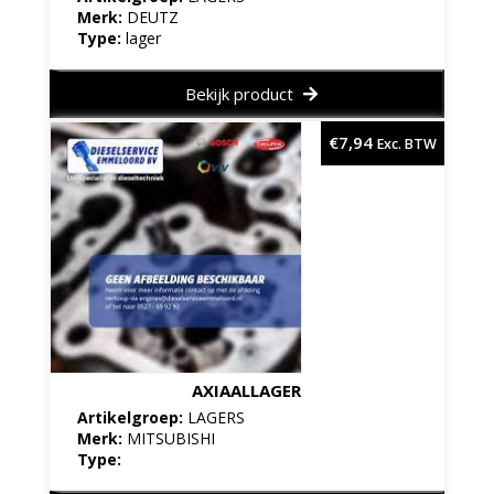
Merk:
DEUTZ
Type:
lager
Bekijk product
€
7,94
Exc. BTW
AXIAALLAGER
Artikelgroep:
LAGERS
Merk:
MITSUBISHI
Type: