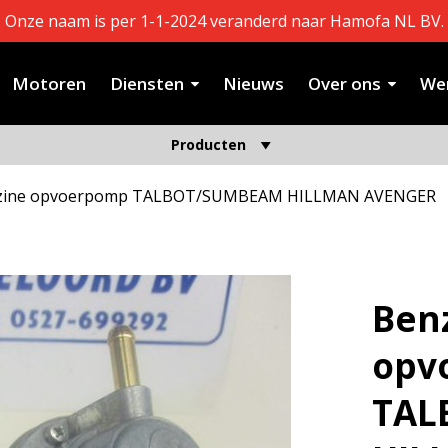
Onze naam is per 1-1-2024 veranderd naar Hamofa NL BV.
Motoren
Diensten
Nieuws
Over ons
Wer
Producten
zine opvoerpomp TALBOT/SUMBEAM HILLMAN AVENGER
Ben
opv
TAL