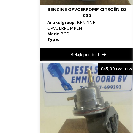
BENZINE OPVOERPOMP CITROËN DS
C35
Artikelgroep:
BENZINE
OPVOERPOMPEN
Merk:
BCD
Type:
Bekijk product
€
45,00
Exc. BTW