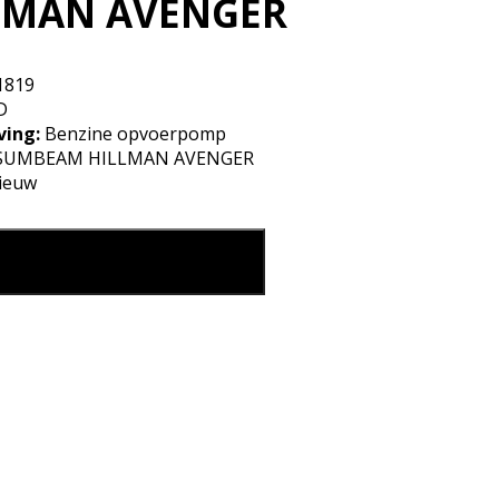
LMAN AVENGER
1819
D
ving:
Benzine opvoerpomp
SUMBEAM HILLMAN AVENGER
ieuw
opvoerpomp TALBOT/SUMBEAM HILLMAN AVENGER aantal
eg in mijn winkelmand