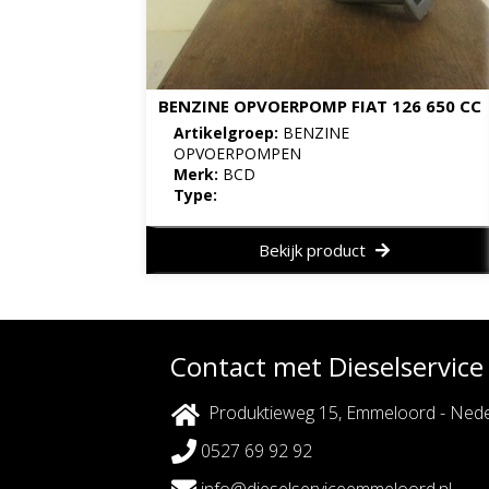
BENZINE OPVOERPOMP FIAT 126 650 CC
Artikelgroep:
BENZINE
OPVOERPOMPEN
Merk:
BCD
Type:
Bekijk product
Contact met Dieselservic
Produktieweg 15, Emmeloord - Nede
0527 69 92 92