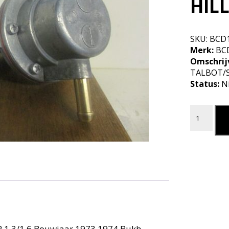
HIL
SKU:
BCD
Merk:
BC
Omschrij
TALBOT/
Status:
N
Benzine 
L
.3/1.6 Bouwjaar 1973 1974 Bukh