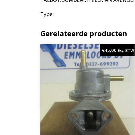
Type:
Gerelateerde producten
€
45,00
Exc. BTW