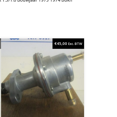
€
45,00
Exc. BTW