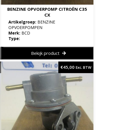
BENZINE OPVOERPOMP CITROËN C35
CX
Artikelgroep:
BENZINE
OPVOERPOMPEN
Merk:
BCD
Type:
Bekijk product
€
45,00
Exc. BTW