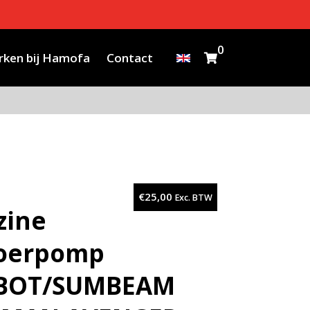
0
ken bij Hamofa
Contact
€
25,00
Exc. BTW
zine
oerpomp
BOT/SUMBEAM