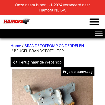
Onze naam is per 1-1-2024 veranderd naar
Onze naam is per 1-1-2024 veranderd naar
Hamofa NL BV.
Hamofa NL BV.
Home
/
BRANDSTOFPOMP ONDERDELEN
/ BEUGEL BRANDSTOFFILTER
Terug naar de Webshop
Prijs op aanvraag