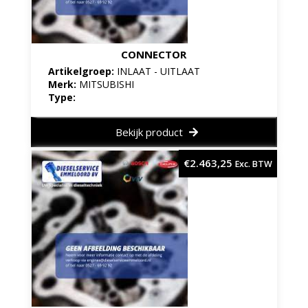
CONNECTOR
Artikelgroep:
INLAAT - UITLAAT
Merk:
MITSUBISHI
Type:
Bekijk product
€
2.463,25
Exc. BTW