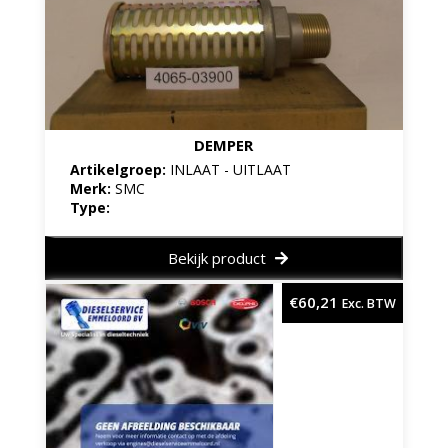
DEMPER
Artikelgroep:
INLAAT - UITLAAT
Merk:
SMC
Type:
Bekijk product
€
60,21
Exc. BTW