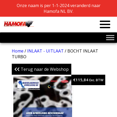
Onze naam is per 1-1-2024 veranderd naar
Onze naam is per 1-1-2024 veranderd naar
Hamofa NL BV.
Hamofa NL BV.
Home
/
INLAAT - UITLAAT
/ BOCHT INLAAT
TURBO
Terug naar de Webshop
€
115,84
Exc. BTW