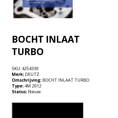
BOCHT INLAAT
TURBO
SKU:
4254330
Merk:
DEUTZ
Omschrijving:
BOCHT INLAAT TURBO
Type:
4M 2012
Status:
Nieuw
BOCHT INLAAT TURBO aantal
Leg in mijn winkelmand