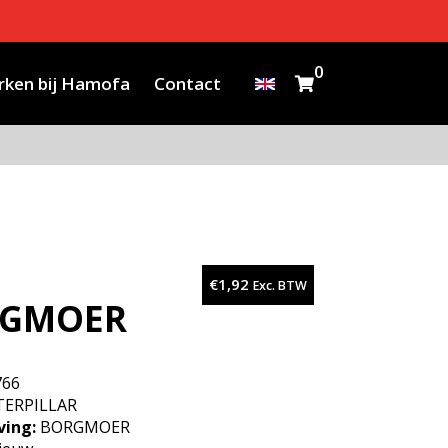
0
ken bij Hamofa
Contact
€
1,92
Exc. BTW
RGMOER
766
ERPILLAR
ving:
BORGMOER