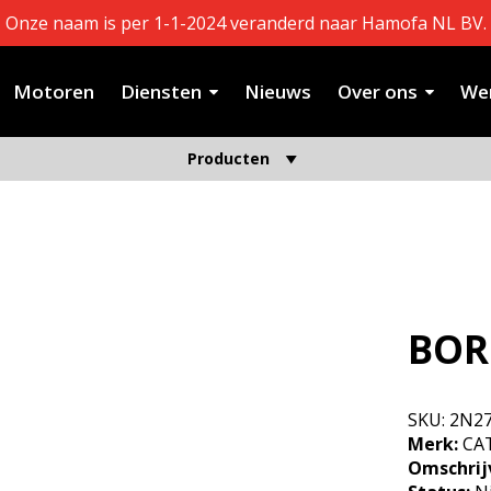
Onze naam is per 1-1-2024 veranderd naar Hamofa NL BV.
Motoren
Diensten
Nieuws
Over ons
Wer
Producten
BO
SKU:
2N2
Merk:
CAT
Omschrij