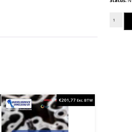
Status:
N
BORGMOER
L
€
201,77
Exc. BTW