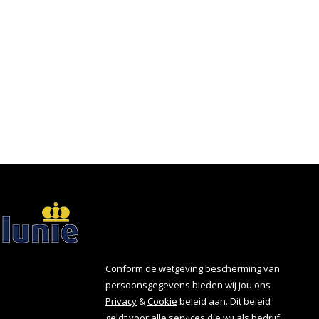
Conform de wetgeving bescherming van
persoonsgegevens bieden wij jou ons
Privacy
&
Cookie
beleid aan. Dit beleid
geldt voor alle services die wij als bedrijf