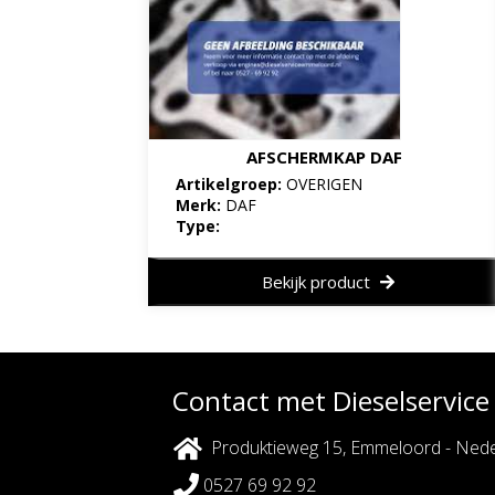
AFSCHERMKAP DAF
Artikelgroep:
OVERIGEN
Merk:
DAF
Type:
Bekijk product
Contact met Dieselservic
Produktieweg 15, Emmeloord - Nede
0527 69 92 92