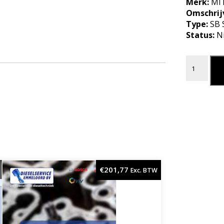
Merk:
MIT
Omschrij
Type:
SB 
Status:
N
BOUT BEU
L
€
201,77
Exc. BTW