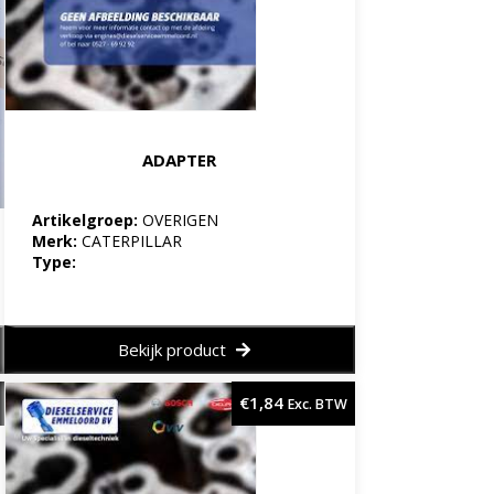
ADAPTER
Artikelgroep:
OVERIGEN
Merk:
CATERPILLAR
Type:
Bekijk product
€
1,84
Exc. BTW