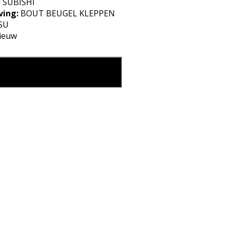
SUBISHI
ving:
BOUT BEUGEL KLEPPEN
SU
ieuw
GEL KLEPPEN aantal
eg in mijn winkelmand