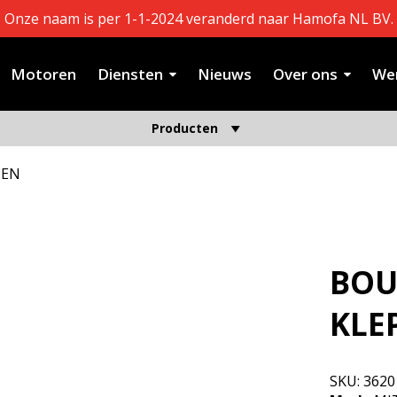
Onze naam is per 1-1-2024 veranderd naar Hamofa NL BV.
Motoren
Diensten
Nieuws
Over ons
Wer
Producten
PEN
BOU
KLE
SKU:
3620