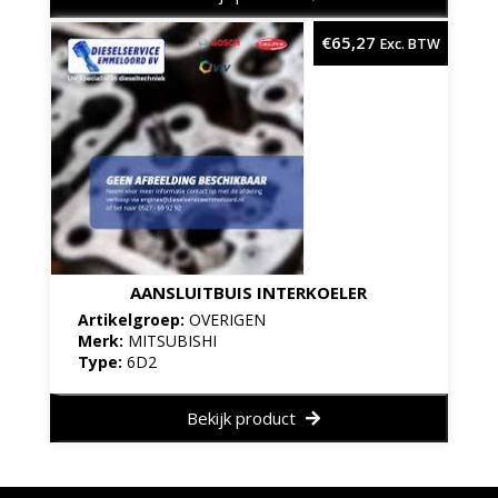
€
65,27
Exc. BTW
AANSLUITBUIS INTERKOELER
Artikelgroep:
OVERIGEN
Merk:
MITSUBISHI
Type:
6D2
Bekijk product