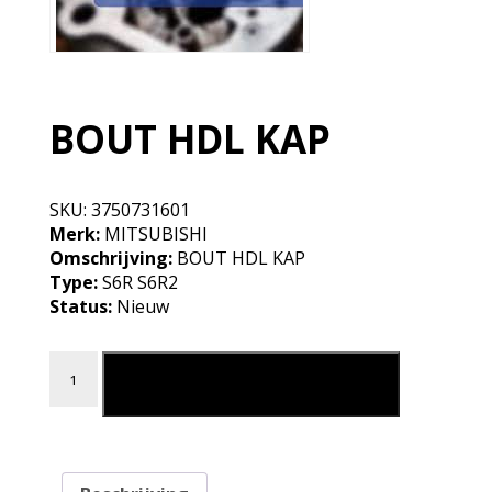
BOUT HDL KAP
SKU:
3750731601
Merk:
MITSUBISHI
Omschrijving:
BOUT HDL KAP
Type:
S6R S6R2
Status:
Nieuw
BOUT HDL KAP aantal
Leg in mijn winkelmand