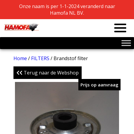
Onze naam is per 1-1-2024 veranderd naar
Onze naam is per 1-1-2024 veranderd naar
Hamofa NL BV.
Hamofa NL BV.
Home
/
FILTERS
/ Brandstof filter
Terug naar de Webshop
Prijs op aanvraag