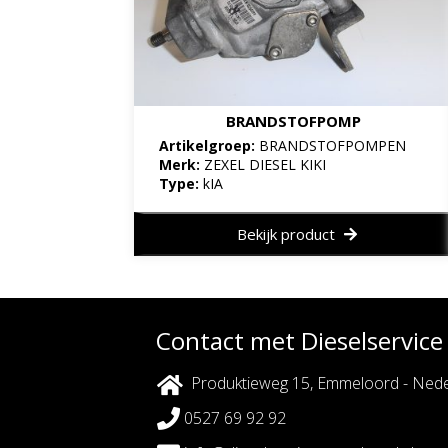
BRANDSTOFPOMP
Artikelgroep:
BRANDSTOFPOMPEN
Merk:
ZEXEL DIESEL KIKI
Type:
kIA
Bekijk product
Contact met Dieselservic
Produktieweg 15, Emmeloord - Nede
0527 69 92 92