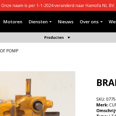
Onze naam is per 1-1-2024 veranderd naar Hamofa NL BV.
Motoren
Diensten
Nieuws
Over ons
Wer
Producten
TOF POMP
BRA
SKU:
0775
Merk:
CU
Omschrij