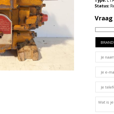
Type:
LTA
Status:
R
Vraag 