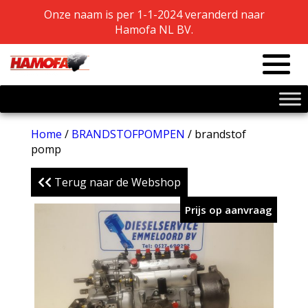
Onze naam is per 1-1-2024 veranderd naar
Onze naam is per 1-1-2024 veranderd naar
Hamofa NL BV.
Hamofa NL BV.
Home
/
BRANDSTOFPOMPEN
/ brandstof
pomp
Terug naar de Webshop
Prijs op aanvraag