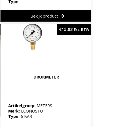
Type:
Bekijk product
€
15,83
Exc. BTW
DRUKMETER
Artikelgroep:
METERS
Merk:
ECONOSTO
Type:
6 BAR