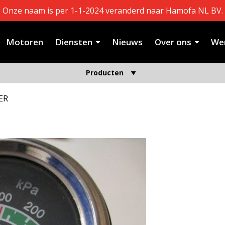
Onze naam is per 1-1-2024 veranderd naar Hamofa NL BV.
Motoren
Diensten
Nieuws
Over ons
Wer
Producten
ER