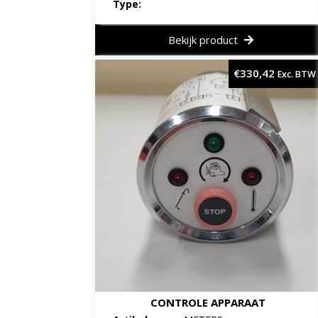
Type:
Bekijk product
€
330,42
Exc. BTW
CONTROLE APPARAAT