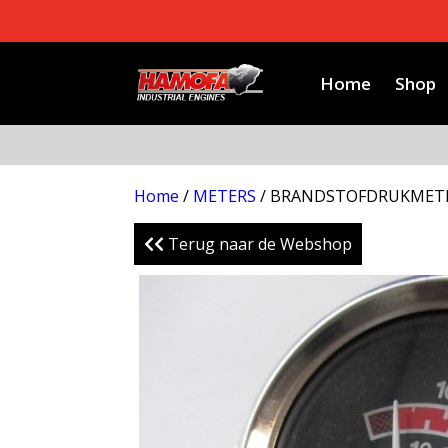
Home
Shop
Home
/
METERS
/ BRANDSTOFDRUKMET
Terug naar de Webshop