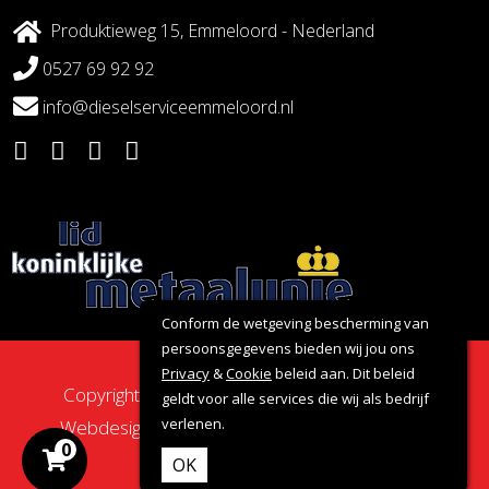
Produktieweg 15, Emmeloord - Nederland
0527 69 92 92
info@dieselserviceemmeloord.nl
Conform de wetgeving bescherming van
persoonsgegevens bieden wij jou ons
Privacy
&
Cookie
beleid aan. Dit beleid
Copyright 2026 - Dieselservice Emmeloord |
geldt voor alle services die wij als bedrijf
verlenen.
Webdesign door:
Nova Septem
Websites
&
0
Online Marketing
OK