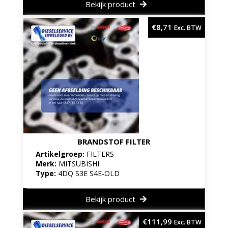
Bekijk product
€
8,71
Exc. BTW
BRANDSTOF FILTER
Artikelgroep:
FILTERS
Merk:
MITSUBISHI
Type:
4DQ S3E S4E-OLD
Bekijk product
€
111,99
Exc. BTW