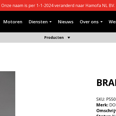
Onze naam is per 1-1-2024 veranderd naar Hamofa NL BV.
Motoren
Diensten
Nieuws
Over ons
Wer
Producten
BRA
SKU:
P550
Merk:
DO
Omschrij