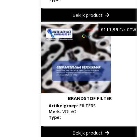
Bekijk product
€
111,99
Exc. BTW
BRANDSTOF FILTER
Artikelgroep:
FILTERS
Merk:
VOLVO
Type:
Bekijk product