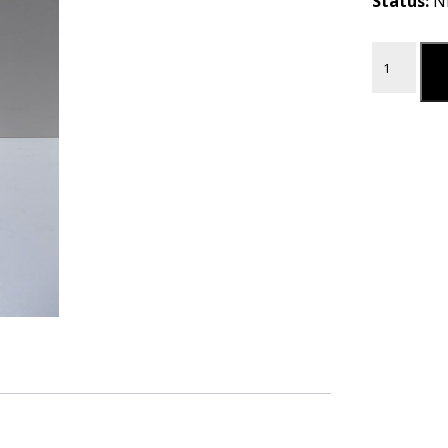
Status:
N
BRANDSTO
L