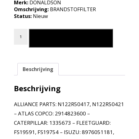
Merk:
DONALDSON
Omschrijving:
BRANDSTOFFILTER
Status:
Nieuw
BRANDSTOFFILTER aantal
Leg in mijn winkelmand
Beschrijving
Beschrijving
ALLIANCE PARTS: N122R50417, N122R50421
– ATLAS COPCO: 2914823600 –
CATERPILLAR: 1335673 – FLEETGUARD:
FS19591, FS19754 – ISUZU: 8976051181,