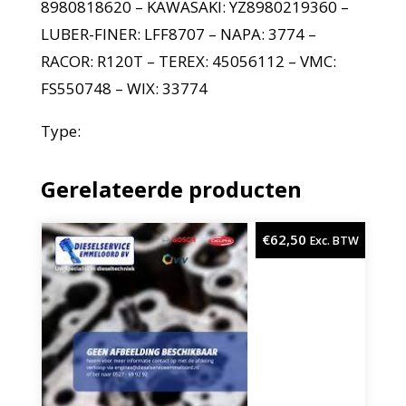
8980818620 – KAWASAKI: YZ8980219360 –
LUBER-FINER: LFF8707 – NAPA: 3774 –
RACOR: R120T – TEREX: 45056112 – VMC:
FS550748 – WIX: 33774
Type:
Gerelateerde producten
€
62,50
Exc. BTW