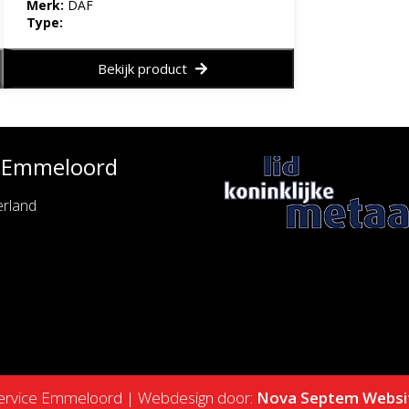
Merk:
DAF
Type:
Bekijk product
e Emmeloord
rland
service Emmeloord | Webdesign door:
Nova Septem
Websi