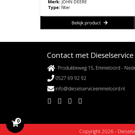
Merk:
JOHN DEERE
Type:
filter
Bekijk product
Contact met Dieselservic
Produktieweg 15, Emmeloord - Nede
0527 69 92 92
info@dieselserviceemmeloord.nl
0
Copyright 2026 - Diesel