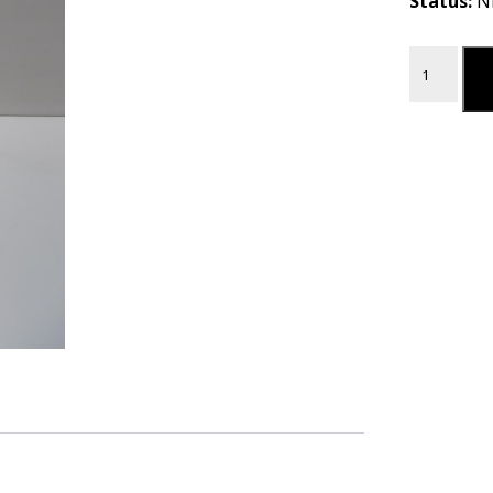
Status:
N
BRANDSTO
L