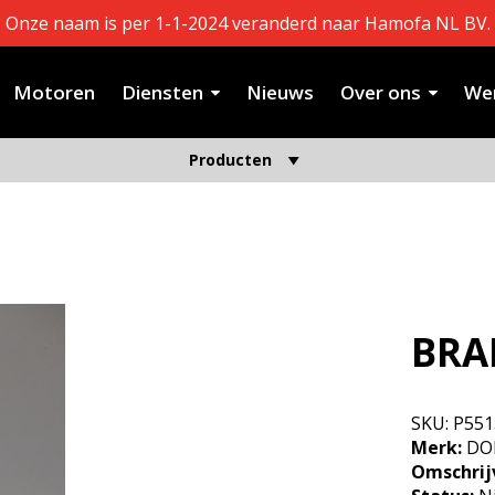
Onze naam is per 1-1-2024 veranderd naar Hamofa NL BV.
Motoren
Diensten
Nieuws
Over ons
Wer
Producten
BRA
SKU:
P551
Merk:
DO
Omschrij