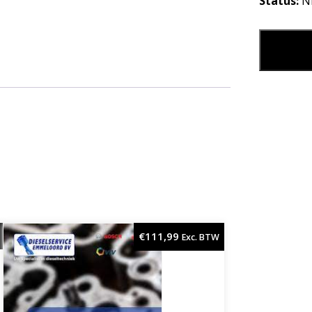
Status:
N
BRANDSTO
Leg in
€
111,99
Exc. BTW