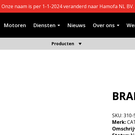
Onze naam is per 1-1-2024 veranderd naar Hamofa NL BV.
Motoren
Diensten
Nieuws
Over ons
Wer
Producten
BRA
SKU:
310-
Merk:
CAT
Omschrij