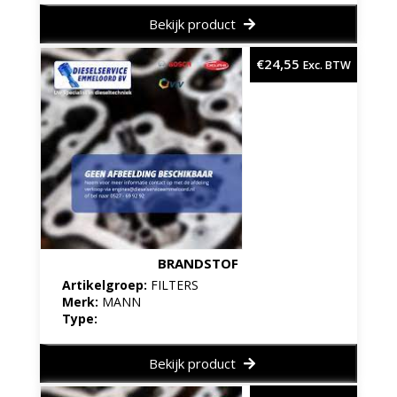
Bekijk product
€
24,55
Exc. BTW
BRANDSTOF
Artikelgroep:
FILTERS
Merk:
MANN
Type:
Bekijk product