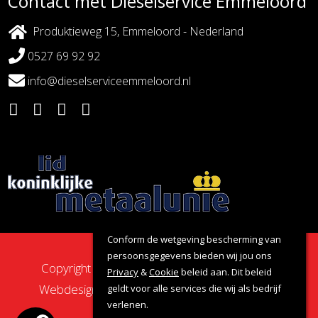
Contact met Dieselservice Emmeloord
Produktieweg 15, Emmeloord - Nederland
0527 69 92 92
info@dieselserviceemmeloord.nl
Conform de wetgeving bescherming van
persoonsgegevens bieden wij jou ons
Copyright 2026 - Dieselservice Emmeloord |
Privacy
&
Cookie
beleid aan. Dit beleid
Webdesign door:
Nova Septem
Websites
&
geldt voor alle services die wij als bedrijf
verlenen.
Online Marketing