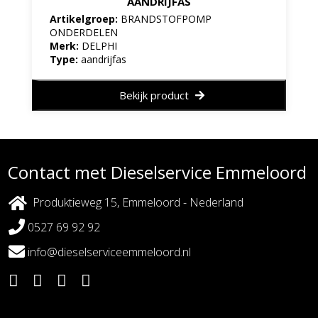
AANDRIJFAS
Artikelgroep:
BRANDSTOFPOMP
ONDERDELEN
Merk:
DELPHI
Type:
aandrijfas
Bekijk product
Contact met Dieselservice Emmeloord
Produktieweg 15, Emmeloord - Nederland
0527 69 92 92
info@dieselserviceemmeloord.nl