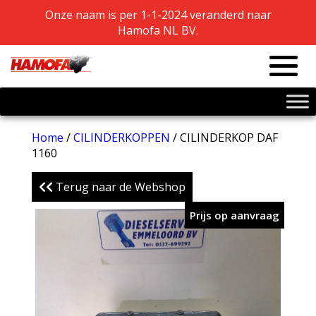
Onze naam is per 1-1-2024 veranderd naar
Onze naam is per 1-1-2024 veranderd naar
Hamofa NL BV.
Hamofa NL BV.
Home
/
CILINDERKOPPEN
/ CILINDERKOP DAF
1160
Terug naar de Webshop
Prijs op aanvraag