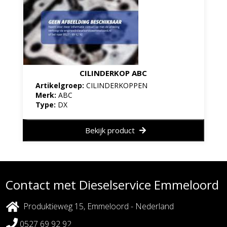
CILINDERKOP ABC
Artikelgroep:
CILINDERKOPPEN
Merk:
ABC
Type:
DX
Bekijk product
Contact met Dieselservice Emmeloord
Produktieweg 15, Emmeloord - Nederland
0527 69 92 92