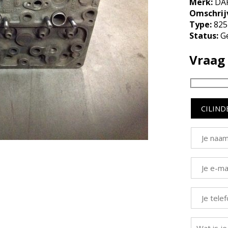
Merk:
DA
Omschrij
Type:
825
Status:
Ge
Vraag 