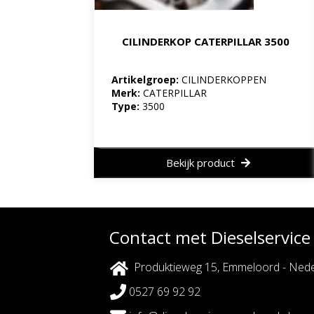
CILINDERKOP CATERPILLAR 3500
Artikelgroep:
CILINDERKOPPEN
Merk:
CATERPILLAR
Type:
3500
Bekijk product
Contact met Dieselservic
Produktieweg 15, Emmeloord - Nede
0527 69 92 92