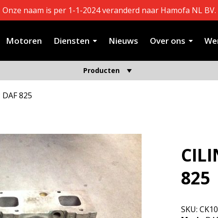
Onze naam is per 1-1-2024 veranderd naar Hamofa NL BV.
Motoren
Diensten
Nieuws
Over ons
Wer
Producten
 DAF 825
CIL
825
SKU:
CK10