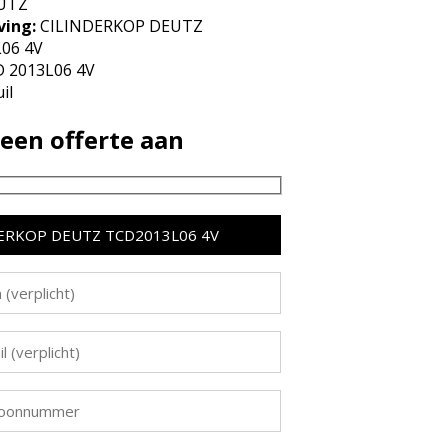
UTZ
ving:
CILINDERKOP DEUTZ
06 4V
 2013L06 4V
il
een offerte aan