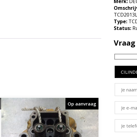
Merk:
DE
Omschrij
TCD2013L
Type:
TCD
Status:
Ru
Vraag 
Op aanvraag