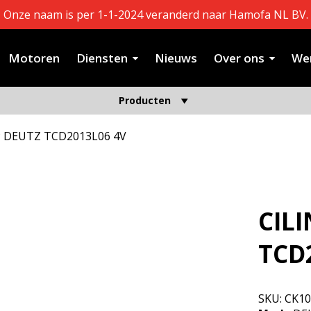
Onze naam is per 1-1-2024 veranderd naar Hamofa NL BV.
Motoren
Diensten
Nieuws
Over ons
Wer
Producten
P DEUTZ TCD2013L06 4V
CIL
TCD
SKU:
CK10