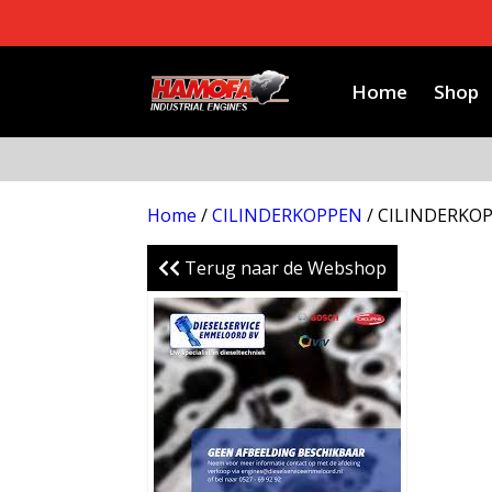
Home
Shop
Home
/
CILINDERKOPPEN
/ CILINDERKO
Terug naar de Webshop