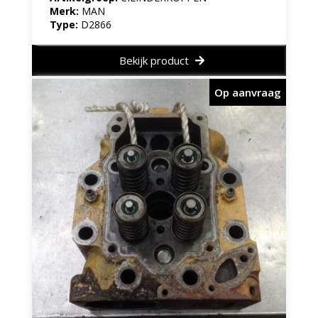
Merk:
MAN
Type:
D2866
Bekijk product
Op aanvraag