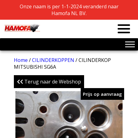
Onze naam is per 1-1-2024 veranderd naar
Onze naam is per 1-1-2024 veranderd naar
Hamofa NL BV.
Hamofa NL BV.
Home
/
CILINDERKOPPEN
/ CILINDERKOP
MITSUBISHI SG6A
Terug naar de Webshop
Prijs op aanvraag