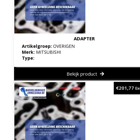
ADAPTER
Artikelgroep:
OVERIGEN
Merk:
MITSUBISHI
Type:
Bekijk product
€
201,77
Ex