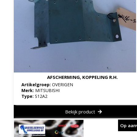
AFSCHERMING, KOPPELING R.H.
Artikelgroep:
OVERIGEN
Merk:
MITSUBISHI
Type:
S12A2
Bekijk product
Op aan