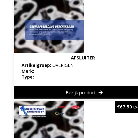
AFSLUITER
Artikelgroep:
OVERIGEN
Merk:
.
Type:
Bekijk product
€
67,50
Ex