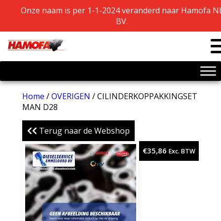
Onze naam is per 1-1-2024 veranderd naar Hamofa N
Onze naam is per 1-1-2024 veranderd naar
Hamofa NL BV.
BV.
Home
/
OVERIGEN
/ CILINDERKOPPAKKINGSET
MAN D28
Terug naar de Webshop
€
35,86
Exc. BTW