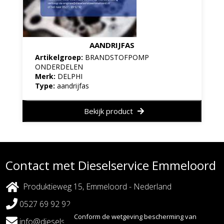
AANDRIJFAS
Artikelgroep:
BRANDSTOFPOMP
ONDERDELEN
Merk:
DELPHI
Type:
aandrijfas
Bekijk product
Contact met Dieselservice Emmeloord
Produktieweg 15, Emmeloord - Nederland
0527 69 92 92
Conform de wetgeving bescherming van
info@dieselserviceemmeloord.nl