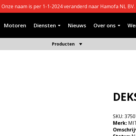
Onze naam is per 1-1-2024 veranderd naar Hamofa NL BV.
Motoren
Diensten
Nieuws
Over ons
Wer
Producten
DEK
SKU:
3750
Merk:
MIT
Omschrij