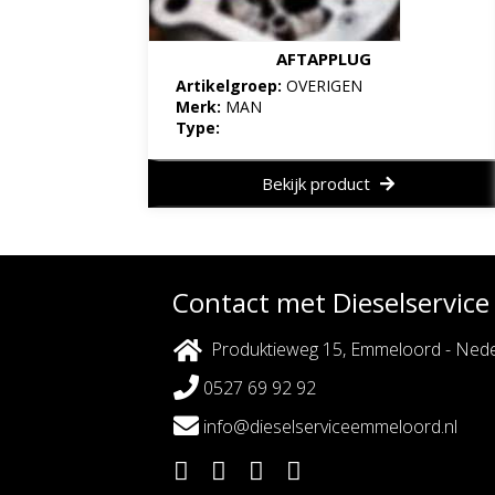
AFTAPPLUG
Artikelgroep:
OVERIGEN
Merk:
MAN
Type:
Bekijk product
Contact met Dieselservic
Produktieweg 15, Emmeloord - Nede
0527 69 92 92
info@dieselserviceemmeloord.nl