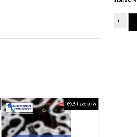
Status:
N
DEKSEL aa
L
€
9,51
Exc. BTW