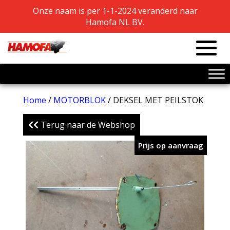
Onze naam is per 1-1-2024 veranderd naar
Onze naam is per 1-1-2024 veranderd naar
Hamofa NL BV.
Hamofa NL BV.
Home
/
MOTORBLOK
/ DEKSEL MET PEILSTOK
Terug naar de Webshop
Prijs op aanvraag