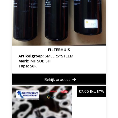
FILTERHUIS
Artikelgroep:
SMEERSYSTEEM
Merk:
MITSUBISHI
Type:
S6R
Bekijk product
€
7,05
Exc. BTW