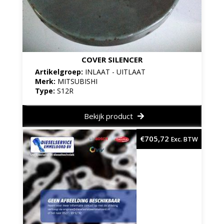
COVER SILENCER
Artikelgroep:
INLAAT - UITLAAT
Merk:
MITSUBISHI
Type:
S12R
Bekijk product
€
705,72
Exc. BTW