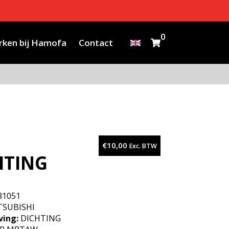
0
ken bij Hamofa
Contact
€
10,00
Exc. BTW
HTING
31051
SUBISHI
ving:
DICHTING