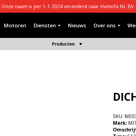
Onze naam is per 1-1-2024 veranderd naar Hamofa NL BV.
Motoren
Diensten
Nieuws
Over ons
Wer
Producten
DIC
SKU:
ME0
Merk:
MIT
Omschrij