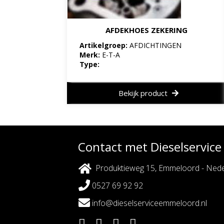
AFDEKHOES ZEKERING
Artikelgroep:
AFDICHTINGEN
Merk:
E-T-A
Type:
Bekijk product
Contact met Dieselservic
Produktieweg 15, Emmeloord - Nede
0527 69 92 92
info@dieselserviceemmeloord.nl