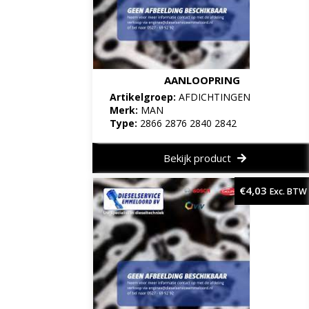
AANLOOPRING
Artikelgroep:
AFDICHTINGEN
Merk:
MAN
Type:
2866 2876 2840 2842
Bekijk product
€
4,03
Exc. BTW