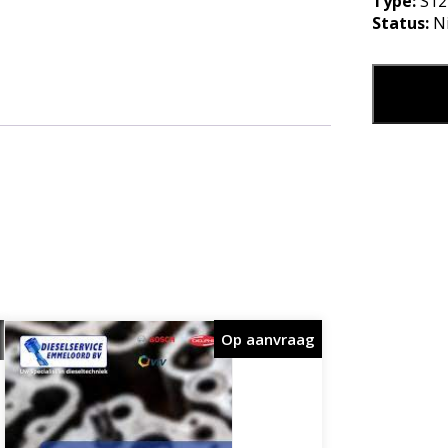
Type:
S1
Status:
N
DICHTING
Leg in
Op aanvraag