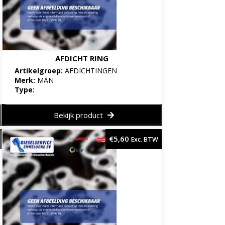
AFDICHT RING
Artikelgroep:
AFDICHTINGEN
Merk:
MAN
Type:
Bekijk product
€
5,60
Exc. BTW