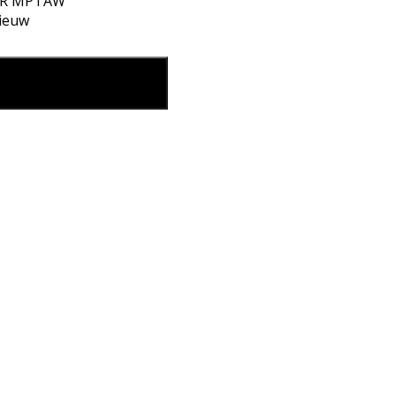
2R MPTAW
ieuw
 aantal
 mijn winkelmand