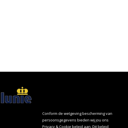
Conform de wetgeving bescherming van
persoonsgegevens bieden wij jou ons
Privacy
&
Cookie
beleid aan. Dit beleid