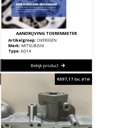
AANDRIJVING TOERENMETER
Artikelgroep:
OVERIGEN
Merk:
MITSUBISHI
Type:
6D14
Bekijk product
€
697,17
Exc. BTW