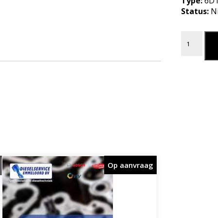
Type:
6D1
Status:
N
DICHTING
L
Op aanvraag