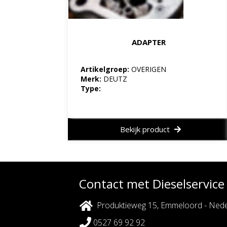
ADAPTER
Artikelgroep:
OVERIGEN
Merk:
DEUTZ
Type:
Bekijk product
Contact met Dieselservic
Produktieweg 15, Emmeloord - Nede
0527 69 92 92