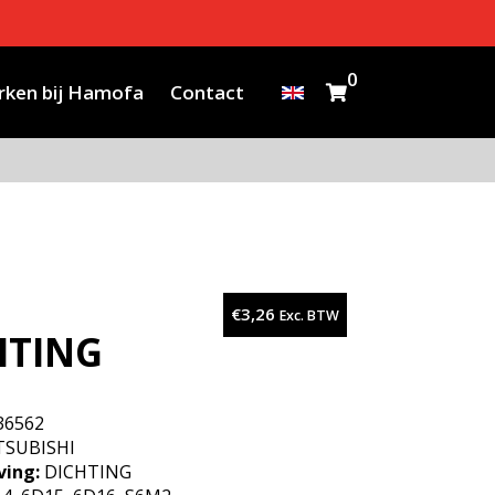
0
ken bij Hamofa
Contact
€
3,26
Exc. BTW
HTING
36562
SUBISHI
ving:
DICHTING