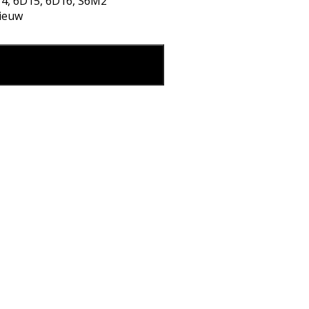
4, 6D15, 6D16, S6M2
ieuw
 aantal
eg in mijn winkelmand