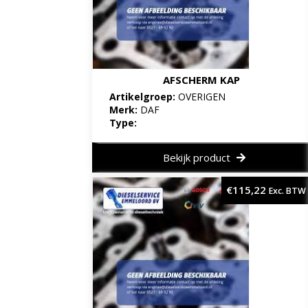
AFSCHERM KAP
Artikelgroep:
OVERIGEN
Merk:
DAF
Type:
Bekijk product
€
115,22
Exc. BTW