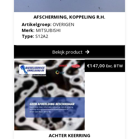
AFSCHERMING, KOPPELING R.H.
Artikelgroep:
OVERIGEN
Merk:
MITSUBISHI
Type:
S12A2
Bekijk product
€
147,00
Exc. BTW
ACHTER KEERRING