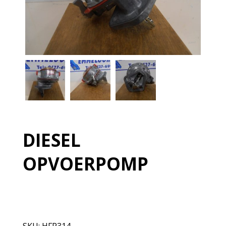
DIESEL
OPVOERPOMP
Niet op voorraad, neem contact op
SKU:
HFP314